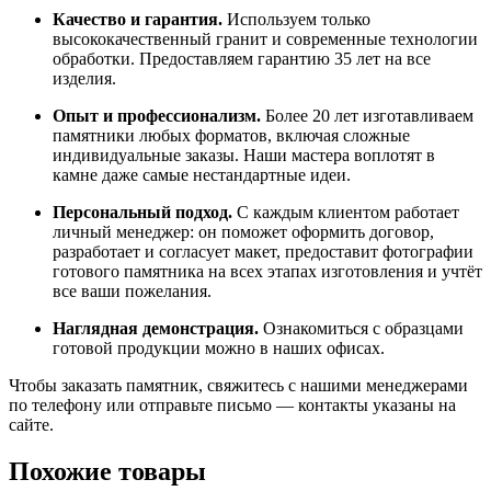
Качество
и
гарантия.
Используем
только
высококачественный
гранит
и
современные
технологии
обработки.
Предоставляем
гарантию
35
лет
на
все
изделия.
Опыт
и
профессионализм.
Более
20
лет
изготавливаем
памятники
любых
форматов,
включая
сложные
индивидуальные
заказы.
Наши
мастера
воплотят
в
камне
даже
самые
нестандартные
идеи.
Персональный
подход.
С
каждым
клиентом
работает
личный
менеджер:
он
поможет
оформить
договор,
разработает
и
согласует
макет,
предоставит
фотографии
готового
памятника
на
всех
этапах
изготовления
и
учтёт
все
ваши
пожелания.
Наглядная
демонстрация.
Ознакомиться
с
образцами
готовой
продукции
можно
в
наших
офисах.
Чтобы
заказать
памятник,
свяжитесь
с
нашими
менеджерами
по
телефону
или
отправьте
письмо
— контакты
указаны
на
сайте.
Похожие товары