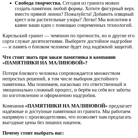
Свобода
творчества.
Сегодня
из
гранита
можно
создать
памятник
любой
формы.
Хотите
фигурный
верх
вместо
прямой
линии?
Пожалуйста!
Добавить
изящный
крест
или
растительные
узоры?
Легко!
Мы
воплотим
в
камне
ваши
идеи
с
помощью
современных
технологий.
Карельский
гранит
— чемпион
по
прочности,
но
и
другие
его
сорта
служат
десятилетиями.
Выберите
достойное
надгробие
— и
память
о
близком
человеке
будет
под
надёжной
защитой.
Что
стоит
знать
при
заказе
памятника
в
компании
«ПАМЯТНИКИ
НА
МАЛИНОВОЙ»?
Потеря
близкого
человека
сопровождается
множеством
непростых
решений,
в
том
числе
выбором
достойного
памятника.
Мы
понимаем,
насколько
это
ответственный
и
эмоционально
сложный
процесс,
и
берём
на
себя
все
заботы
по
изготовлению
и
оформлению
надгробия.
Компания
«ПАМЯТНИКИ
НА
МАЛИНОВОЙ»
предлагает
надёжные
и
доступные
памятники
из
гранита.
Мы
работаем
напрямую
с
производителями,
что
позволяет
нам
предлагать
выгодные
цены
без
лишних
наценок.
Почему
стоит
выбрать
нас: