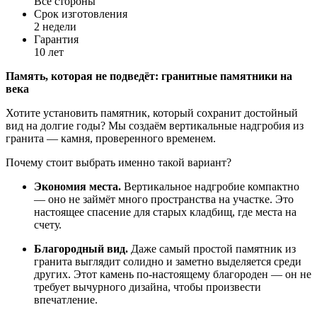
Все стороны
Срок изготовления
2 недели
Гарантия
10 лет
Память,
которая
не
подведёт:
гранитные
памятники
на
века
Хотите
установить
памятник,
который
сохранит
достойный
вид
на
долгие
годы?
Мы
создаём
вертикальные
надгробия
из
гранита
— камня,
проверенного
временем.
Почему
стоит
выбрать
именно
такой
вариант?
Экономия
места.
Вертикальное
надгробие
компактно
— оно
не
займёт
много
пространства
на
участке.
Это
настоящее
спасение
для
старых
кладбищ,
где
места
на
счету.
Благородный
вид.
Даже
самый
простой
памятник
из
гранита
выглядит
солидно
и
заметно
выделяется
среди
других.
Этот
камень
по-настоящему
благороден
— он
не
требует
вычурного
дизайна,
чтобы
произвести
впечатление.