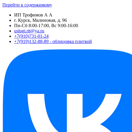
Перейти к содержимому
ИП Трофимов А А
г. Курск, Малиновая, д. 96
Пн-Сб 8:00-17:00, Вс 9:00-16:00
uslugi.rit@ya.ru
+7(910)731-01-24
+7(919)132-88-89 - облицовка плиткой