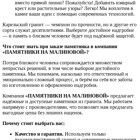
вместо
прямой
линии?
Пожалуйста!
Добавить
изящный
крест
или
растительные
узоры?
Легко!
Мы
воплотим
в
камне
ваши
идеи
с
помощью
современных
технологий.
Карельский
гранит
— чемпион
по
прочности,
но
и
другие
его
сорта
служат
десятилетиями.
Выберите
достойное
надгробие
— и
память
о
близком
человеке
будет
под
надёжной
защитой.
Что
стоит
знать
при
заказе
памятника
в
компании
«ПАМЯТНИКИ
НА
МАЛИНОВОЙ»?
Потеря
близкого
человека
сопровождается
множеством
непростых
решений,
в
том
числе
выбором
достойного
памятника.
Мы
понимаем,
насколько
это
ответственный
и
эмоционально
сложный
процесс,
и
берём
на
себя
все
заботы
по
изготовлению
и
оформлению
надгробия.
Компания
«ПАМЯТНИКИ
НА
МАЛИНОВОЙ»
предлагает
надёжные
и
доступные
памятники
из
гранита.
Мы
работаем
напрямую
с
производителями,
что
позволяет
нам
предлагать
выгодные
цены
без
лишних
наценок.
Почему
стоит
выбрать
нас:
Качество
и
гарантия.
Используем
только
высококачественный
гранит
и
современные
технологии