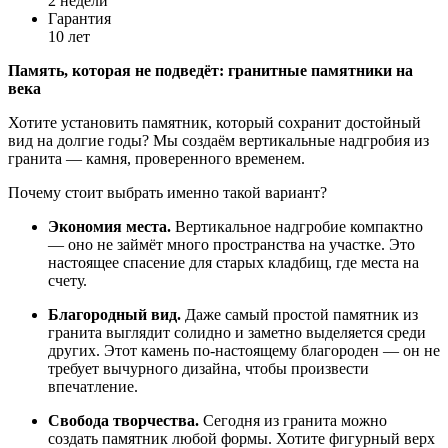
2 недели
Гарантия
10 лет
Память,
которая
не
подведёт:
гранитные
памятники
на
века
Хотите
установить
памятник,
который
сохранит
достойный
вид
на
долгие
годы?
Мы
создаём
вертикальные
надгробия
из
гранита
— камня,
проверенного
временем.
Почему
стоит
выбрать
именно
такой
вариант?
Экономия
места.
Вертикальное
надгробие
компактно
— оно
не
займёт
много
пространства
на
участке.
Это
настоящее
спасение
для
старых
кладбищ,
где
места
на
счету.
Благородный
вид.
Даже
самый
простой
памятник
из
гранита
выглядит
солидно
и
заметно
выделяется
среди
других.
Этот
камень
по-настоящему
благороден
— он
не
требует
вычурного
дизайна,
чтобы
произвести
впечатление.
Свобода
творчества.
Сегодня
из
гранита
можно
создать
памятник
любой
формы.
Хотите
фигурный
верх