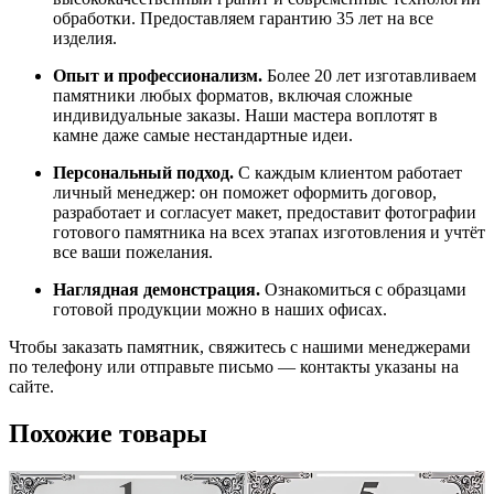
обработки.
Предоставляем
гарантию
35
лет
на
все
изделия.
Опыт
и
профессионализм.
Более
20
лет
изготавливаем
памятники
любых
форматов,
включая
сложные
индивидуальные
заказы.
Наши
мастера
воплотят
в
камне
даже
самые
нестандартные
идеи.
Персональный
подход.
С
каждым
клиентом
работает
личный
менеджер:
он
поможет
оформить
договор,
разработает
и
согласует
макет,
предоставит
фотографии
готового
памятника
на
всех
этапах
изготовления
и
учтёт
все
ваши
пожелания.
Наглядная
демонстрация.
Ознакомиться
с
образцами
готовой
продукции
можно
в
наших
офисах.
Чтобы
заказать
памятник,
свяжитесь
с
нашими
менеджерами
по
телефону
или
отправьте
письмо
— контакты
указаны
на
сайте.
Похожие товары