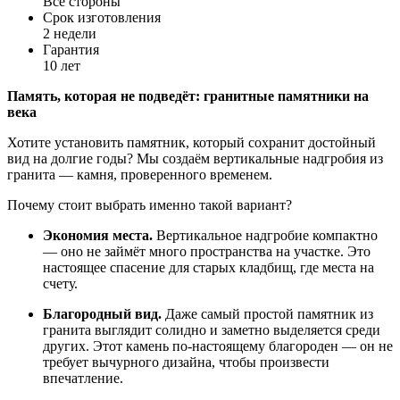
Все стороны
Срок изготовления
2 недели
Гарантия
10 лет
Память,
которая
не
подведёт:
гранитные
памятники
на
века
Хотите
установить
памятник,
который
сохранит
достойный
вид
на
долгие
годы?
Мы
создаём
вертикальные
надгробия
из
гранита
— камня,
проверенного
временем.
Почему
стоит
выбрать
именно
такой
вариант?
Экономия
места.
Вертикальное
надгробие
компактно
— оно
не
займёт
много
пространства
на
участке.
Это
настоящее
спасение
для
старых
кладбищ,
где
места
на
счету.
Благородный
вид.
Даже
самый
простой
памятник
из
гранита
выглядит
солидно
и
заметно
выделяется
среди
других.
Этот
камень
по-настоящему
благороден
— он
не
требует
вычурного
дизайна,
чтобы
произвести
впечатление.