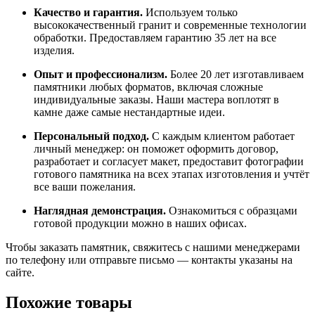
Качество
и
гарантия.
Используем
только
высококачественный
гранит
и
современные
технологии
обработки.
Предоставляем
гарантию
35
лет
на
все
изделия.
Опыт
и
профессионализм.
Более
20
лет
изготавливаем
памятники
любых
форматов,
включая
сложные
индивидуальные
заказы.
Наши
мастера
воплотят
в
камне
даже
самые
нестандартные
идеи.
Персональный
подход.
С
каждым
клиентом
работает
личный
менеджер:
он
поможет
оформить
договор,
разработает
и
согласует
макет,
предоставит
фотографии
готового
памятника
на
всех
этапах
изготовления
и
учтёт
все
ваши
пожелания.
Наглядная
демонстрация.
Ознакомиться
с
образцами
готовой
продукции
можно
в
наших
офисах.
Чтобы
заказать
памятник,
свяжитесь
с
нашими
менеджерами
по
телефону
или
отправьте
письмо
— контакты
указаны
на
сайте.
Похожие товары