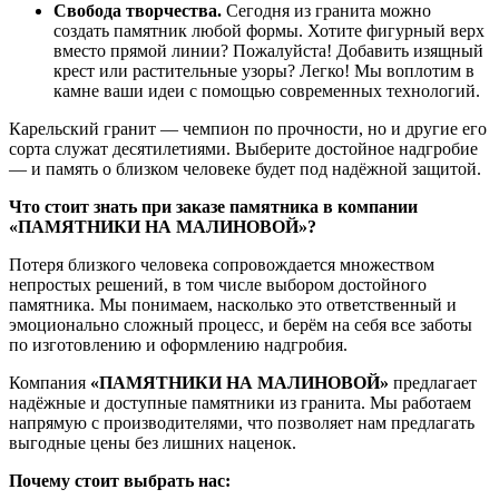
Свобода
творчества.
Сегодня
из
гранита
можно
создать
памятник
любой
формы.
Хотите
фигурный
верх
вместо
прямой
линии?
Пожалуйста!
Добавить
изящный
крест
или
растительные
узоры?
Легко!
Мы
воплотим
в
камне
ваши
идеи
с
помощью
современных
технологий.
Карельский
гранит
— чемпион
по
прочности,
но
и
другие
его
сорта
служат
десятилетиями.
Выберите
достойное
надгробие
— и
память
о
близком
человеке
будет
под
надёжной
защитой.
Что
стоит
знать
при
заказе
памятника
в
компании
«ПАМЯТНИКИ
НА
МАЛИНОВОЙ»?
Потеря
близкого
человека
сопровождается
множеством
непростых
решений,
в
том
числе
выбором
достойного
памятника.
Мы
понимаем,
насколько
это
ответственный
и
эмоционально
сложный
процесс,
и
берём
на
себя
все
заботы
по
изготовлению
и
оформлению
надгробия.
Компания
«ПАМЯТНИКИ
НА
МАЛИНОВОЙ»
предлагает
надёжные
и
доступные
памятники
из
гранита.
Мы
работаем
напрямую
с
производителями,
что
позволяет
нам
предлагать
выгодные
цены
без
лишних
наценок.
Почему
стоит
выбрать
нас: