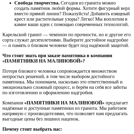
Свобода
творчества.
Сегодня
из
гранита
можно
создать
памятник
любой
формы.
Хотите
фигурный
верх
вместо
прямой
линии?
Пожалуйста!
Добавить
изящный
крест
или
растительные
узоры?
Легко!
Мы
воплотим
в
камне
ваши
идеи
с
помощью
современных
технологий.
Карельский
гранит
— чемпион
по
прочности,
но
и
другие
его
сорта
служат
десятилетиями.
Выберите
достойное
надгробие
— и
память
о
близком
человеке
будет
под
надёжной
защитой.
Что
стоит
знать
при
заказе
памятника
в
компании
«ПАМЯТНИКИ
НА
МАЛИНОВОЙ»?
Потеря
близкого
человека
сопровождается
множеством
непростых
решений,
в
том
числе
выбором
достойного
памятника.
Мы
понимаем,
насколько
это
ответственный
и
эмоционально
сложный
процесс,
и
берём
на
себя
все
заботы
по
изготовлению
и
оформлению
надгробия.
Компания
«ПАМЯТНИКИ
НА
МАЛИНОВОЙ»
предлагает
надёжные
и
доступные
памятники
из
гранита.
Мы
работаем
напрямую
с
производителями,
что
позволяет
нам
предлагать
выгодные
цены
без
лишних
наценок.
Почему
стоит
выбрать
нас: