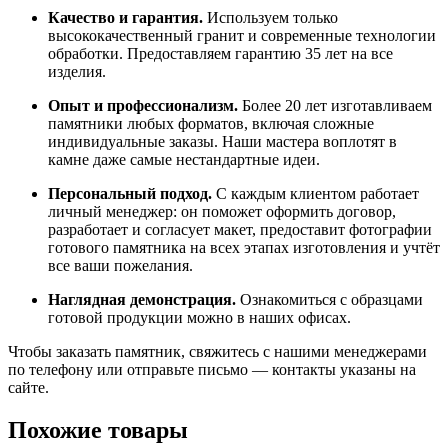
Качество
и
гарантия.
Используем
только
высококачественный
гранит
и
современные
технологии
обработки.
Предоставляем
гарантию
35
лет
на
все
изделия.
Опыт
и
профессионализм.
Более
20
лет
изготавливаем
памятники
любых
форматов,
включая
сложные
индивидуальные
заказы.
Наши
мастера
воплотят
в
камне
даже
самые
нестандартные
идеи.
Персональный
подход.
С
каждым
клиентом
работает
личный
менеджер:
он
поможет
оформить
договор,
разработает
и
согласует
макет,
предоставит
фотографии
готового
памятника
на
всех
этапах
изготовления
и
учтёт
все
ваши
пожелания.
Наглядная
демонстрация.
Ознакомиться
с
образцами
готовой
продукции
можно
в
наших
офисах.
Чтобы
заказать
памятник,
свяжитесь
с
нашими
менеджерами
по
телефону
или
отправьте
письмо
— контакты
указаны
на
сайте.
Похожие товары