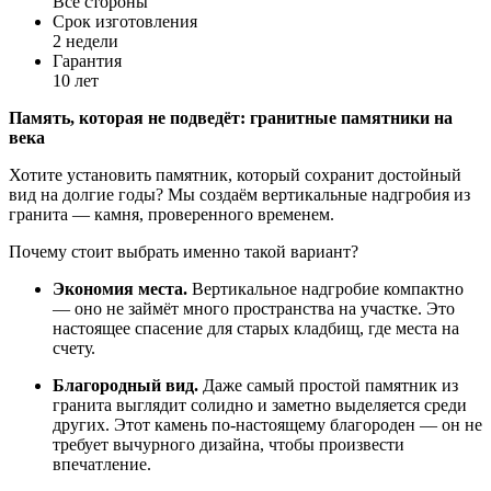
Все стороны
Срок изготовления
2 недели
Гарантия
10 лет
Память,
которая
не
подведёт:
гранитные
памятники
на
века
Хотите
установить
памятник,
который
сохранит
достойный
вид
на
долгие
годы?
Мы
создаём
вертикальные
надгробия
из
гранита
— камня,
проверенного
временем.
Почему
стоит
выбрать
именно
такой
вариант?
Экономия
места.
Вертикальное
надгробие
компактно
— оно
не
займёт
много
пространства
на
участке.
Это
настоящее
спасение
для
старых
кладбищ,
где
места
на
счету.
Благородный
вид.
Даже
самый
простой
памятник
из
гранита
выглядит
солидно
и
заметно
выделяется
среди
других.
Этот
камень
по-настоящему
благороден
— он
не
требует
вычурного
дизайна,
чтобы
произвести
впечатление.