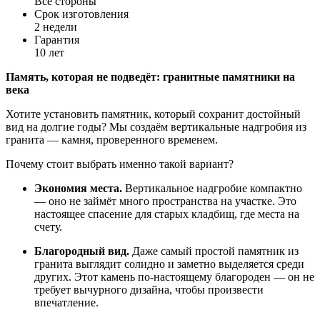
Все стороны
Срок изготовления
2 недели
Гарантия
10 лет
Память,
которая
не
подведёт:
гранитные
памятники
на
века
Хотите
установить
памятник,
который
сохранит
достойный
вид
на
долгие
годы?
Мы
создаём
вертикальные
надгробия
из
гранита
— камня,
проверенного
временем.
Почему
стоит
выбрать
именно
такой
вариант?
Экономия
места.
Вертикальное
надгробие
компактно
— оно
не
займёт
много
пространства
на
участке.
Это
настоящее
спасение
для
старых
кладбищ,
где
места
на
счету.
Благородный
вид.
Даже
самый
простой
памятник
из
гранита
выглядит
солидно
и
заметно
выделяется
среди
других.
Этот
камень
по-настоящему
благороден
— он
не
требует
вычурного
дизайна,
чтобы
произвести
впечатление.