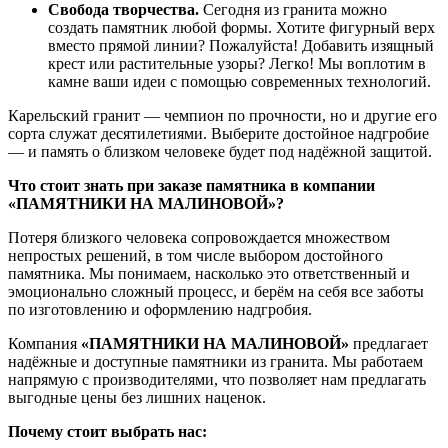
Свобода
творчества.
Сегодня
из
гранита
можно
создать
памятник
любой
формы.
Хотите
фигурный
верх
вместо
прямой
линии?
Пожалуйста!
Добавить
изящный
крест
или
растительные
узоры?
Легко!
Мы
воплотим
в
камне
ваши
идеи
с
помощью
современных
технологий.
Карельский
гранит
— чемпион
по
прочности,
но
и
другие
его
сорта
служат
десятилетиями.
Выберите
достойное
надгробие
— и
память
о
близком
человеке
будет
под
надёжной
защитой.
Что
стоит
знать
при
заказе
памятника
в
компании
«ПАМЯТНИКИ
НА
МАЛИНОВОЙ»?
Потеря
близкого
человека
сопровождается
множеством
непростых
решений,
в
том
числе
выбором
достойного
памятника.
Мы
понимаем,
насколько
это
ответственный
и
эмоционально
сложный
процесс,
и
берём
на
себя
все
заботы
по
изготовлению
и
оформлению
надгробия.
Компания
«ПАМЯТНИКИ
НА
МАЛИНОВОЙ»
предлагает
надёжные
и
доступные
памятники
из
гранита.
Мы
работаем
напрямую
с
производителями,
что
позволяет
нам
предлагать
выгодные
цены
без
лишних
наценок.
Почему
стоит
выбрать
нас: