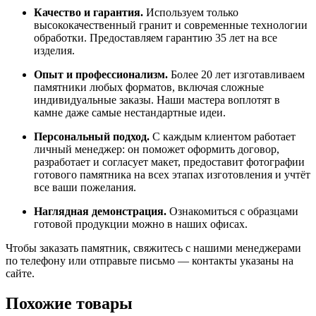
Качество
и
гарантия.
Используем
только
высококачественный
гранит
и
современные
технологии
обработки.
Предоставляем
гарантию
35
лет
на
все
изделия.
Опыт
и
профессионализм.
Более
20
лет
изготавливаем
памятники
любых
форматов,
включая
сложные
индивидуальные
заказы.
Наши
мастера
воплотят
в
камне
даже
самые
нестандартные
идеи.
Персональный
подход.
С
каждым
клиентом
работает
личный
менеджер:
он
поможет
оформить
договор,
разработает
и
согласует
макет,
предоставит
фотографии
готового
памятника
на
всех
этапах
изготовления
и
учтёт
все
ваши
пожелания.
Наглядная
демонстрация.
Ознакомиться
с
образцами
готовой
продукции
можно
в
наших
офисах.
Чтобы
заказать
памятник,
свяжитесь
с
нашими
менеджерами
по
телефону
или
отправьте
письмо
— контакты
указаны
на
сайте.
Похожие товары