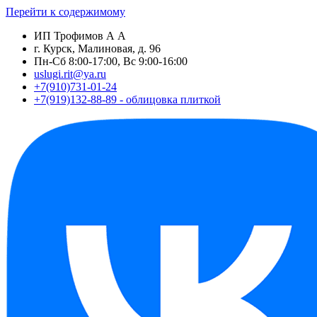
Перейти к содержимому
ИП Трофимов А А
г. Курск, Малиновая, д. 96
Пн-Сб 8:00-17:00, Вс 9:00-16:00
uslugi.rit@ya.ru
+7(910)731-01-24
+7(919)132-88-89 - облицовка плиткой