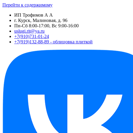
Перейти к содержимому
ИП Трофимов А А
г. Курск, Малиновая, д. 96
Пн-Сб 8:00-17:00, Вс 9:00-16:00
uslugi.rit@ya.ru
+7(910)731-01-24
+7(919)132-88-89 - облицовка плиткой