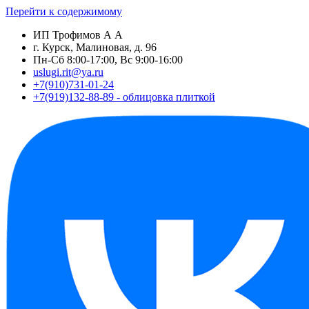
Перейти к содержимому
ИП Трофимов А А
г. Курск, Малиновая, д. 96
Пн-Сб 8:00-17:00, Вс 9:00-16:00
uslugi.rit@ya.ru
+7(910)731-01-24
+7(919)132-88-89 - облицовка плиткой