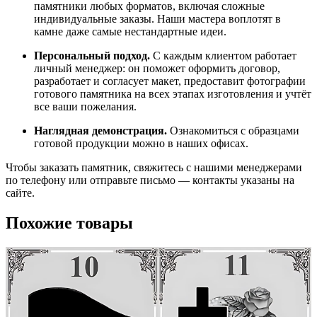
памятники
любых
форматов,
включая
сложные
индивидуальные
заказы.
Наши
мастера
воплотят
в
камне
даже
самые
нестандартные
идеи.
Персональный
подход.
С
каждым
клиентом
работает
личный
менеджер:
он
поможет
оформить
договор,
разработает
и
согласует
макет,
предоставит
фотографии
готового
памятника
на
всех
этапах
изготовления
и
учтёт
все
ваши
пожелания.
Наглядная
демонстрация.
Ознакомиться
с
образцами
готовой
продукции
можно
в
наших
офисах.
Чтобы
заказать
памятник,
свяжитесь
с
нашими
менеджерами
по
телефону
или
отправьте
письмо
— контакты
указаны
на
сайте.
Похожие товары