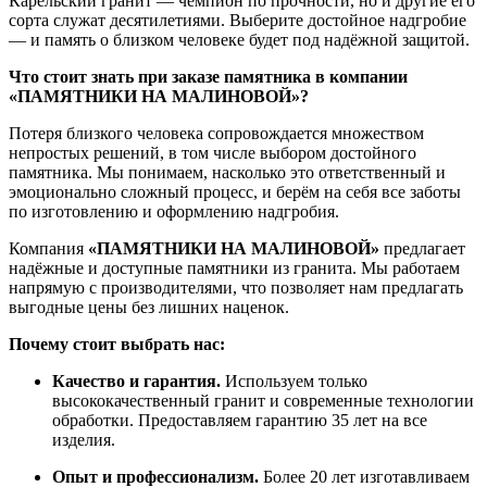
Карельский
гранит
— чемпион
по
прочности,
но
и
другие
его
сорта
служат
десятилетиями.
Выберите
достойное
надгробие
— и
память
о
близком
человеке
будет
под
надёжной
защитой.
Что
стоит
знать
при
заказе
памятника
в
компании
«ПАМЯТНИКИ
НА
МАЛИНОВОЙ»?
Потеря
близкого
человека
сопровождается
множеством
непростых
решений,
в
том
числе
выбором
достойного
памятника.
Мы
понимаем,
насколько
это
ответственный
и
эмоционально
сложный
процесс,
и
берём
на
себя
все
заботы
по
изготовлению
и
оформлению
надгробия.
Компания
«ПАМЯТНИКИ
НА
МАЛИНОВОЙ»
предлагает
надёжные
и
доступные
памятники
из
гранита.
Мы
работаем
напрямую
с
производителями,
что
позволяет
нам
предлагать
выгодные
цены
без
лишних
наценок.
Почему
стоит
выбрать
нас:
Качество
и
гарантия.
Используем
только
высококачественный
гранит
и
современные
технологии
обработки.
Предоставляем
гарантию
35
лет
на
все
изделия.
Опыт
и
профессионализм.
Более
20
лет
изготавливаем