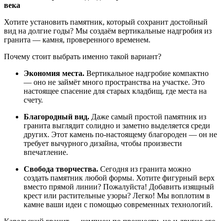
века
Хотите
установить
памятник,
который
сохранит
достойный
вид
на
долгие
годы?
Мы
создаём
вертикальные
надгробия
из
гранита
— камня,
проверенного
временем.
Почему
стоит
выбрать
именно
такой
вариант?
Экономия
места.
Вертикальное
надгробие
компактно
— оно
не
займёт
много
пространства
на
участке.
Это
настоящее
спасение
для
старых
кладбищ,
где
места
на
счету.
Благородный
вид.
Даже
самый
простой
памятник
из
гранита
выглядит
солидно
и
заметно
выделяется
среди
других.
Этот
камень
по-настоящему
благороден
— он
не
требует
вычурного
дизайна,
чтобы
произвести
впечатление.
Свобода
творчества.
Сегодня
из
гранита
можно
создать
памятник
любой
формы.
Хотите
фигурный
верх
вместо
прямой
линии?
Пожалуйста!
Добавить
изящный
крест
или
растительные
узоры?
Легко!
Мы
воплотим
в
камне
ваши
идеи
с
помощью
современных
технологий.