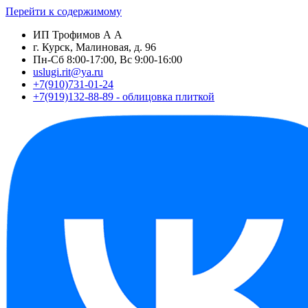
Перейти к содержимому
ИП Трофимов А А
г. Курск, Малиновая, д. 96
Пн-Сб 8:00-17:00, Вс 9:00-16:00
uslugi.rit@ya.ru
+7(910)731-01-24
+7(919)132-88-89 - облицовка плиткой