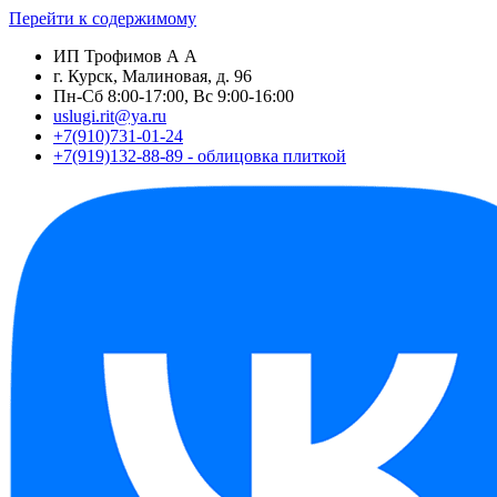
Перейти к содержимому
ИП Трофимов А А
г. Курск, Малиновая, д. 96
Пн-Сб 8:00-17:00, Вс 9:00-16:00
uslugi.rit@ya.ru
+7(910)731-01-24
+7(919)132-88-89 - облицовка плиткой