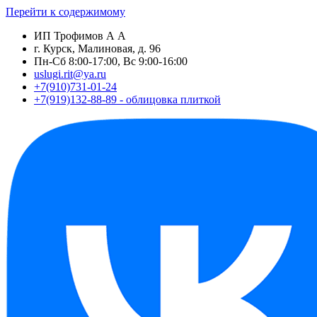
Перейти к содержимому
ИП Трофимов А А
г. Курск, Малиновая, д. 96
Пн-Сб 8:00-17:00, Вс 9:00-16:00
uslugi.rit@ya.ru
+7(910)731-01-24
+7(919)132-88-89 - облицовка плиткой