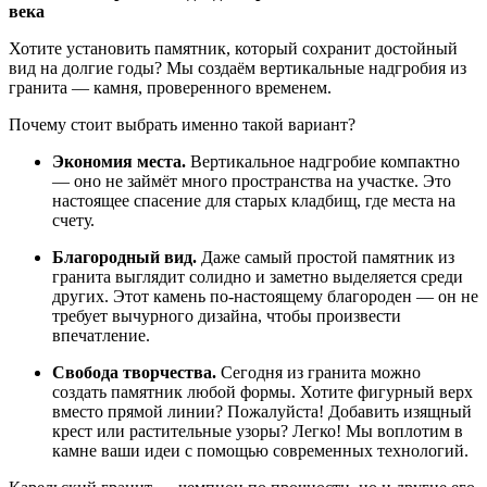
века
Хотите
установить
памятник,
который
сохранит
достойный
вид
на
долгие
годы?
Мы
создаём
вертикальные
надгробия
из
гранита
— камня,
проверенного
временем.
Почему
стоит
выбрать
именно
такой
вариант?
Экономия
места.
Вертикальное
надгробие
компактно
— оно
не
займёт
много
пространства
на
участке.
Это
настоящее
спасение
для
старых
кладбищ,
где
места
на
счету.
Благородный
вид.
Даже
самый
простой
памятник
из
гранита
выглядит
солидно
и
заметно
выделяется
среди
других.
Этот
камень
по-настоящему
благороден
— он
не
требует
вычурного
дизайна,
чтобы
произвести
впечатление.
Свобода
творчества.
Сегодня
из
гранита
можно
создать
памятник
любой
формы.
Хотите
фигурный
верх
вместо
прямой
линии?
Пожалуйста!
Добавить
изящный
крест
или
растительные
узоры?
Легко!
Мы
воплотим
в
камне
ваши
идеи
с
помощью
современных
технологий.