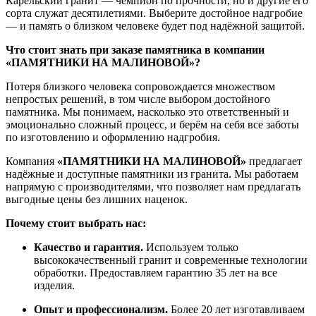
Карельский
гранит
— чемпион
по
прочности,
но
и
другие
его
сорта
служат
десятилетиями.
Выберите
достойное
надгробие
— и
память
о
близком
человеке
будет
под
надёжной
защитой.
Что
стоит
знать
при
заказе
памятника
в
компании
«ПАМЯТНИКИ
НА
МАЛИНОВОЙ»?
Потеря
близкого
человека
сопровождается
множеством
непростых
решений,
в
том
числе
выбором
достойного
памятника.
Мы
понимаем,
насколько
это
ответственный
и
эмоционально
сложный
процесс,
и
берём
на
себя
все
заботы
по
изготовлению
и
оформлению
надгробия.
Компания
«ПАМЯТНИКИ
НА
МАЛИНОВОЙ»
предлагает
надёжные
и
доступные
памятники
из
гранита.
Мы
работаем
напрямую
с
производителями,
что
позволяет
нам
предлагать
выгодные
цены
без
лишних
наценок.
Почему
стоит
выбрать
нас:
Качество
и
гарантия.
Используем
только
высококачественный
гранит
и
современные
технологии
обработки.
Предоставляем
гарантию
35
лет
на
все
изделия.
Опыт
и
профессионализм.
Более
20
лет
изготавливаем