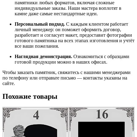
памятники
любых
форматов,
включая
сложные
индивидуальные
заказы.
Наши
мастера
воплотят
в
камне
даже
самые
нестандартные
идеи.
Персональный
подход.
С
каждым
клиентом
работает
личный
менеджер:
он
поможет
оформить
договор,
разработает
и
согласует
макет,
предоставит
фотографии
готового
памятника
на
всех
этапах
изготовления
и
учтёт
все
ваши
пожелания.
Наглядная
демонстрация.
Ознакомиться
с
образцами
готовой
продукции
можно
в
наших
офисах.
Чтобы
заказать
памятник,
свяжитесь
с
нашими
менеджерами
по
телефону
или
отправьте
письмо
— контакты
указаны
на
сайте.
Похожие товары