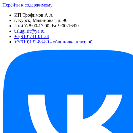
Перейти к содержимому
ИП Трофимов А А
г. Курск, Малиновая, д. 96
Пн-Сб 8:00-17:00, Вс 9:00-16:00
uslugi.rit@ya.ru
+7(910)731-01-24
+7(919)132-88-89 - облицовка плиткой