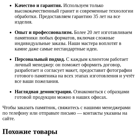
Качество
и
гарантия.
Используем
только
высококачественный
гранит
и
современные
технологии
обработки.
Предоставляем
гарантию
35
лет
на
все
изделия.
Опыт
и
профессионализм.
Более
20
лет
изготавливаем
памятники
любых
форматов,
включая
сложные
индивидуальные
заказы.
Наши
мастера
воплотят
в
камне
даже
самые
нестандартные
идеи.
Персональный
подход.
С
каждым
клиентом
работает
личный
менеджер:
он
поможет
оформить
договор,
разработает
и
согласует
макет,
предоставит
фотографии
готового
памятника
на
всех
этапах
изготовления
и
учтёт
все
ваши
пожелания.
Наглядная
демонстрация.
Ознакомиться
с
образцами
готовой
продукции
можно
в
наших
офисах.
Чтобы
заказать
памятник,
свяжитесь
с
нашими
менеджерами
по
телефону
или
отправьте
письмо
— контакты
указаны
на
сайте.
Похожие товары