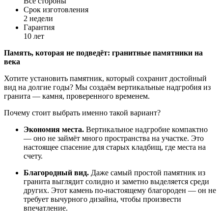
Все стороны
Срок изготовления
2 недели
Гарантия
10 лет
Память,
которая
не
подведёт:
гранитные
памятники
на
века
Хотите
установить
памятник,
который
сохранит
достойный
вид
на
долгие
годы?
Мы
создаём
вертикальные
надгробия
из
гранита
— камня,
проверенного
временем.
Почему
стоит
выбрать
именно
такой
вариант?
Экономия
места.
Вертикальное
надгробие
компактно
— оно
не
займёт
много
пространства
на
участке.
Это
настоящее
спасение
для
старых
кладбищ,
где
места
на
счету.
Благородный
вид.
Даже
самый
простой
памятник
из
гранита
выглядит
солидно
и
заметно
выделяется
среди
других.
Этот
камень
по-настоящему
благороден
— он
не
требует
вычурного
дизайна,
чтобы
произвести
впечатление.