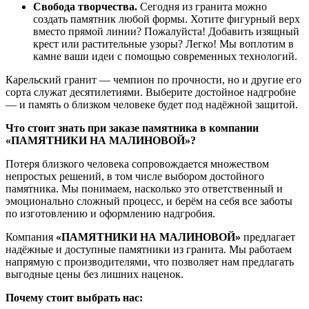
Свобода
творчества.
Сегодня
из
гранита
можно
создать
памятник
любой
формы.
Хотите
фигурный
верх
вместо
прямой
линии?
Пожалуйста!
Добавить
изящный
крест
или
растительные
узоры?
Легко!
Мы
воплотим
в
камне
ваши
идеи
с
помощью
современных
технологий.
Карельский
гранит
— чемпион
по
прочности,
но
и
другие
его
сорта
служат
десятилетиями.
Выберите
достойное
надгробие
— и
память
о
близком
человеке
будет
под
надёжной
защитой.
Что
стоит
знать
при
заказе
памятника
в
компании
«ПАМЯТНИКИ
НА
МАЛИНОВОЙ»?
Потеря
близкого
человека
сопровождается
множеством
непростых
решений,
в
том
числе
выбором
достойного
памятника.
Мы
понимаем,
насколько
это
ответственный
и
эмоционально
сложный
процесс,
и
берём
на
себя
все
заботы
по
изготовлению
и
оформлению
надгробия.
Компания
«ПАМЯТНИКИ
НА
МАЛИНОВОЙ»
предлагает
надёжные
и
доступные
памятники
из
гранита.
Мы
работаем
напрямую
с
производителями,
что
позволяет
нам
предлагать
выгодные
цены
без
лишних
наценок.
Почему
стоит
выбрать
нас: