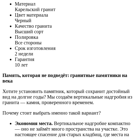
Материал
Карельский гранит
Цвет материала
Черный
Качество гранита
Высший сорт
Полировка
Все стороны
Срок изготовления
2 недели
Гарантия
10 лет
Память,
которая
не
подведёт:
гранитные
памятники
на
века
Хотите
установить
памятник,
который
сохранит
достойный
вид
на
долгие
годы?
Мы
создаём
вертикальные
надгробия
из
гранита
— камня,
проверенного
временем.
Почему
стоит
выбрать
именно
такой
вариант?
Экономия
места.
Вертикальное
надгробие
компактно
— оно
не
займёт
много
пространства
на
участке.
Это
настоящее
спасение
для
старых
кладбищ,
где
места
на