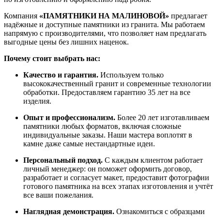
Компания
«ПАМЯТНИКИ
НА
МАЛИНОВОЙ»
предлагает
надёжные
и
доступные
памятники
из
гранита.
Мы
работаем
напрямую
с
производителями,
что
позволяет
нам
предлагать
выгодные
цены
без
лишних
наценок.
Почему
стоит
выбрать
нас:
Качество
и
гарантия.
Используем
только
высококачественный
гранит
и
современные
технологии
обработки.
Предоставляем
гарантию
35
лет
на
все
изделия.
Опыт
и
профессионализм.
Более
20
лет
изготавливаем
памятники
любых
форматов,
включая
сложные
индивидуальные
заказы.
Наши
мастера
воплотят
в
камне
даже
самые
нестандартные
идеи.
Персональный
подход.
С
каждым
клиентом
работает
личный
менеджер:
он
поможет
оформить
договор,
разработает
и
согласует
макет,
предоставит
фотографии
готового
памятника
на
всех
этапах
изготовления
и
учтёт
все
ваши
пожелания.
Наглядная
демонстрация.
Ознакомиться
с
образцами