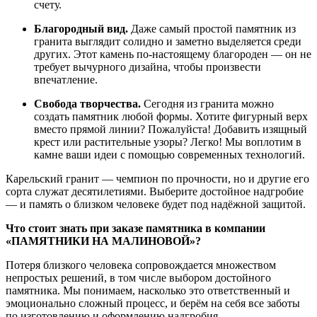
счету.
Благородный
вид.
Даже
самый
простой
памятник
из
гранита
выглядит
солидно
и
заметно
выделяется
среди
других.
Этот
камень
по-настоящему
благороден
— он
не
требует
вычурного
дизайна,
чтобы
произвести
впечатление.
Свобода
творчества.
Сегодня
из
гранита
можно
создать
памятник
любой
формы.
Хотите
фигурный
верх
вместо
прямой
линии?
Пожалуйста!
Добавить
изящный
крест
или
растительные
узоры?
Легко!
Мы
воплотим
в
камне
ваши
идеи
с
помощью
современных
технологий.
Карельский
гранит
— чемпион
по
прочности,
но
и
другие
его
сорта
служат
десятилетиями.
Выберите
достойное
надгробие
— и
память
о
близком
человеке
будет
под
надёжной
защитой.
Что
стоит
знать
при
заказе
памятника
в
компании
«ПАМЯТНИКИ
НА
МАЛИНОВОЙ»?
Потеря
близкого
человека
сопровождается
множеством
непростых
решений,
в
том
числе
выбором
достойного
памятника.
Мы
понимаем,
насколько
это
ответственный
и
эмоционально
сложный
процесс,
и
берём
на
себя
все
заботы
по
изготовлению
и
оформлению
надгробия.