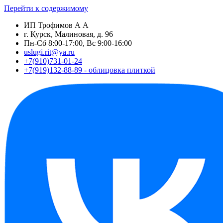
Перейти к содержимому
ИП Трофимов А А
г. Курск, Малиновая, д. 96
Пн-Сб 8:00-17:00, Вс 9:00-16:00
uslugi.rit@ya.ru
+7(910)731-01-24
+7(919)132-88-89 - облицовка плиткой